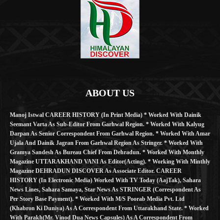
ABOUT US
Manoj Istwal CAREER HISTORY (in Print Media) * Worked With Dainik
Seemant Varta As Sub-Editor From Garhwal Region. * Worked With Kalyug
Darpan As Senior Correspondent From Garhwal Region. * Worked With Amar
Ujala And Dainik Jagran From Garhwal Region As Stringer. * Worked With
Gramya Sandesh As Bureau Chief From Dehradun. * Worked With Monthly
Magazine UTTARAKHAND VANI As Editor(Acting). * Working With Minthly
Magazine DEHRADUN DISCOVER As Associate Editor. CAREER
HISTORY (in Electronic Media) Worked With TV Today (AajTak), Sahara
News Lines, Sahara Samaya, Star News As STRINGER (Correspondent As
Per Story Base Payment). * Worked With M/S Poorab Media Pvt. Ltd
(Khabron Ki Duniya) As A Correspondent From Uttarakhand State. * Worked
With Parakh(Mr. Vinod Dua News Capsules) As A Correspondent From