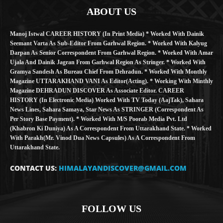
ABOUT US
Manoj Istwal CAREER HISTORY (in Print Media) * Worked With Dainik
Seemant Varta As Sub-Editor From Garhwal Region. * Worked With Kalyug
Darpan As Senior Correspondent From Garhwal Region. * Worked With Amar
Ujala And Dainik Jagran From Garhwal Region As Stringer. * Worked With
Gramya Sandesh As Bureau Chief From Dehradun. * Worked With Monthly
Magazine UTTARAKHAND VANI As Editor(Acting). * Working With Minthly
Magazine DEHRADUN DISCOVER As Associate Editor. CAREER
HISTORY (in Electronic Media) Worked With TV Today (AajTak), Sahara
News Lines, Sahara Samaya, Star News As STRINGER (Correspondent As
Per Story Base Payment). * Worked With M/S Poorab Media Pvt. Ltd
(Khabron Ki Duniya) As A Correspondent From Uttarakhand State. * Worked
With Parakh(Mr. Vinod Dua News Capsules) As A Correspondent From
Uttarakhand State.
CONTACT US:
HIMALAYANDISCOVER@GMAIL.COM
FOLLOW US