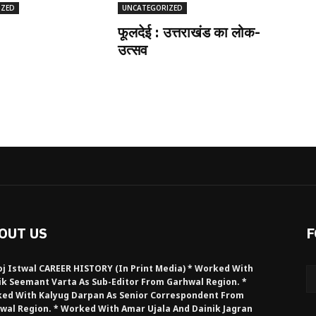
IZED
UNCATEGORIZED
फूलदेई : उत्तराखंड का लोक-
उत्सव
OUT US
F
j Istwal CAREER HISTORY (in Print Media) * Worked With
ik Seemant Varta As Sub-Editor From Garhwal Region. *
ed With Kalyug Darpan As Senior Correspondent From
wal Region. * Worked With Amar Ujala And Dainik Jagran