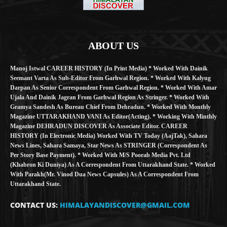
ABOUT US
Manoj Istwal CAREER HISTORY (in Print Media) * Worked With Dainik
Seemant Varta As Sub-Editor From Garhwal Region. * Worked With Kalyug
Darpan As Senior Correspondent From Garhwal Region. * Worked With Amar
Ujala And Dainik Jagran From Garhwal Region As Stringer. * Worked With
Gramya Sandesh As Bureau Chief From Dehradun. * Worked With Monthly
Magazine UTTARAKHAND VANI As Editor(Acting). * Working With Minthly
Magazine DEHRADUN DISCOVER As Associate Editor. CAREER
HISTORY (in Electronic Media) Worked With TV Today (AajTak), Sahara
News Lines, Sahara Samaya, Star News As STRINGER (Correspondent As
Per Story Base Payment). * Worked With M/S Poorab Media Pvt. Ltd
(Khabron Ki Duniya) As A Correspondent From Uttarakhand State. * Worked
With Parakh(Mr. Vinod Dua News Capsules) As A Correspondent From
Uttarakhand State.
CONTACT US:
HIMALAYANDISCOVER@GMAIL.COM