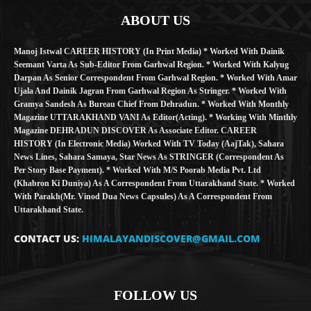
ABOUT US
Manoj Istwal CAREER HISTORY (in Print Media) * Worked With Dainik
Seemant Varta As Sub-Editor From Garhwal Region. * Worked With Kalyug
Darpan As Senior Correspondent From Garhwal Region. * Worked With Amar
Ujala And Dainik Jagran From Garhwal Region As Stringer. * Worked With
Gramya Sandesh As Bureau Chief From Dehradun. * Worked With Monthly
Magazine UTTARAKHAND VANI As Editor(Acting). * Working With Minthly
Magazine DEHRADUN DISCOVER As Associate Editor. CAREER
HISTORY (in Electronic Media) Worked With TV Today (AajTak), Sahara
News Lines, Sahara Samaya, Star News As STRINGER (Correspondent As
Per Story Base Payment). * Worked With M/S Poorab Media Pvt. Ltd
(Khabron Ki Duniya) As A Correspondent From Uttarakhand State. * Worked
With Parakh(Mr. Vinod Dua News Capsules) As A Correspondent From
Uttarakhand State.
CONTACT US:
HIMALAYANDISCOVER@GMAIL.COM
FOLLOW US