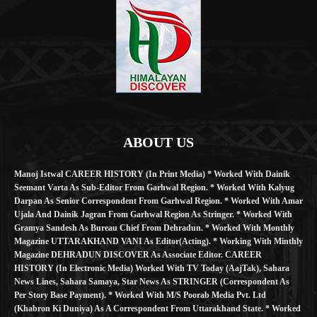
ABOUT US
Manoj Istwal CAREER HISTORY (in Print Media) * Worked With Dainik
Seemant Varta As Sub-Editor From Garhwal Region. * Worked With Kalyug
Darpan As Senior Correspondent From Garhwal Region. * Worked With Amar
Ujala And Dainik Jagran From Garhwal Region As Stringer. * Worked With
Gramya Sandesh As Bureau Chief From Dehradun. * Worked With Monthly
Magazine UTTARAKHAND VANI As Editor(Acting). * Working With Minthly
Magazine DEHRADUN DISCOVER As Associate Editor. CAREER
HISTORY (in Electronic Media) Worked With TV Today (AajTak), Sahara
News Lines, Sahara Samaya, Star News As STRINGER (Correspondent As
Per Story Base Payment). * Worked With M/S Poorab Media Pvt. Ltd
(Khabron Ki Duniya) As A Correspondent From Uttarakhand State. * Worked