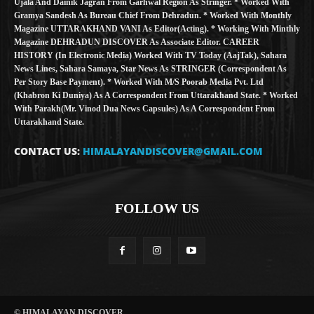
Ujala And Dainik Jagran From Garhwal Region As Stringer. * Worked With
Gramya Sandesh As Bureau Chief From Dehradun. * Worked With Monthly
Magazine UTTARAKHAND VANI As Editor(Acting). * Working With Minthly
Magazine DEHRADUN DISCOVER As Associate Editor. CAREER
HISTORY (in Electronic Media) Worked With TV Today (AajTak), Sahara
News Lines, Sahara Samaya, Star News As STRINGER (Correspondent As
Per Story Base Payment). * Worked With M/S Poorab Media Pvt. Ltd
(Khabron Ki Duniya) As A Correspondent From Uttarakhand State. * Worked
With Parakh(Mr. Vinod Dua News Capsules) As A Correspondent From
Uttarakhand State.
CONTACT US:
HIMALAYANDISCOVER@GMAIL.COM
FOLLOW US
© HIMALAYAN DISCOVER.