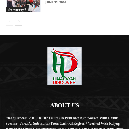
JUNE 11, 2026
लोक कला-संस्कृति
ABOUT US
Manoj Istwal CAREER HISTORY (in Print Media) * Worked With Dainik
Seemant Varta As Sub-Editor From Garhwal Region. * Worked With Kalyug
Darpan As Senior Correspondent From Garhwal Region. * Worked With Amar