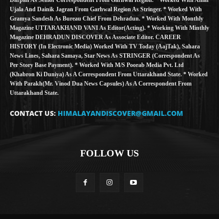
Ujala And Dainik Jagran From Garhwal Region As Stringer. * Worked With
Gramya Sandesh As Bureau Chief From Dehradun. * Worked With Monthly
Magazine UTTARAKHAND VANI As Editor(Acting). * Working With Minthly
Magazine DEHRADUN DISCOVER As Associate Editor. CAREER
HISTORY (in Electronic Media) Worked With TV Today (AajTak), Sahara
News Lines, Sahara Samaya, Star News As STRINGER (Correspondent As
Per Story Base Payment). * Worked With M/S Poorab Media Pvt. Ltd
(Khabron Ki Duniya) As A Correspondent From Uttarakhand State. * Worked
With Parakh(Mr. Vinod Dua News Capsules) As A Correspondent From
Uttarakhand State.
CONTACT US:
HIMALAYANDISCOVER@GMAIL.COM
FOLLOW US