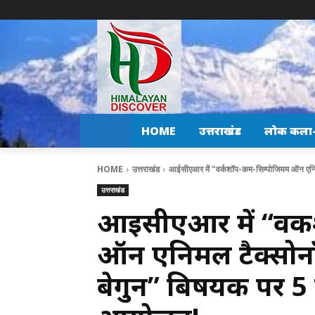
HOME
उत्तराखंड
लोक कला-स
HOME
उत्तराखंड
आईसीएआर में "वर्कशॉप-कम-सिम्पोजियम ऑन एनिम
उत्तराखंड
आईसीएआर में “वर्
ऑन एनिमल टैक्सोन
बेगुन” बिषयक पर 5