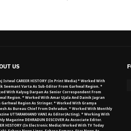
OUT US
F
j Istwal CAREER HISTORY (in Print Media) * Worked With
ik Seemant Varta As Sub-Editor From Garhwal Region. *
ed With Kalyug Darpan As Senior Correspondent From
wal Region. * Worked With Amar Ujala And Dainik Jagran
 Garhwal Region As Stringer. * Worked With Gramya
esh As Bureau Chief From Dehradun. * Worked With Monthly
zine UTTARAKHAND VANI As Editor(Acting). * Working With
hly Magazine DEHRADUN DISCOVER As Associate Editor.
ER HISTORY (in Electronic Media) Worked With TV Today
Tak), Sahara News Lines, Sahara Samaya, Star News As