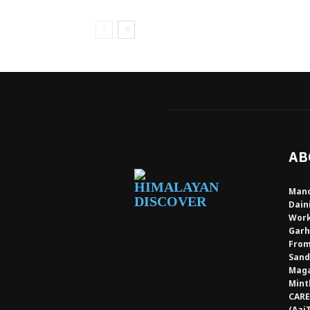
AB
Mano
Dain
Work
Garh
From
Sand
Maga
Mint
CARE
(Aaj