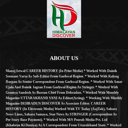
ABOUT US
Manoj Istwal CAREER HISTORY (in Print Media) * Worked With Dainik
Seemant Varta As Sub-Editor From Garhwal Region. * Worked With Kalyug
Darpan As Senior Correspondent From Garhwal Region. * Worked With Amar
Ujala And Dainik Jagran From Garhwal Region As Stringer. * Worked With
Gramya Sandesh As Bureau Chief From Dehradun. * Worked With Monthly
Magazine UTTARAKHAND VANI As Editor(Acting). * Working With Minthly
Magazine DEHRADUN DISCOVER As Associate Editor. CAREER
HISTORY (in Electronic Media) Worked With TV Today (AajTak), Sahara
News Lines, Sahara Samaya, Star News As STRINGER (Correspondent As
Per Story Base Payment). * Worked With M/S Poorab Media Pvt. Ltd
(Khabron Ki Duniya) As A Correspondent From Uttarakhand State. * Worked