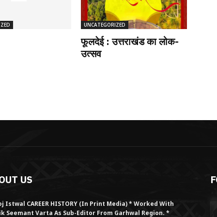
IZED
UNCATEGORIZED
फूलदेई : उत्तराखंड का लोक-
उत्सव
OUT US
F
j Istwal CAREER HISTORY (in Print Media) * Worked With
ik Seemant Varta As Sub-Editor From Garhwal Region. *