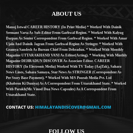
ABOUT US
Manoj Istwal CAREER HISTORY (in Print Media) * Worked With Dainik
Seemant Varta As Sub-Editor From Garhwal Region. * Worked With Kalyug
Darpan As Senior Correspondent From Garhwal Region. * Worked With Amar
Ujala And Dainik Jagran From Garhwal Region As Stringer. * Worked With
Gramya Sandesh As Bureau Chief From Dehradun. * Worked With Monthly
Magazine UTTARAKHAND VANI As Editor(Acting). * Working With Minthly
Magazine DEHRADUN DISCOVER As Associate Editor. CAREER
HISTORY (in Electronic Media) Worked With TV Today (AajTak), Sahara
News Lines, Sahara Samaya, Star News As STRINGER (Correspondent As
Per Story Base Payment). * Worked With M/S Poorab Media Pvt. Ltd
(Khabron Ki Duniya) As A Correspondent From Uttarakhand State. * Worked
With Parakh(Mr. Vinod Dua News Capsules) As A Correspondent From
Uttarakhand State.
CONTACT US:
HIMALAYANDISCOVER@GMAIL.COM
FOLLOW US