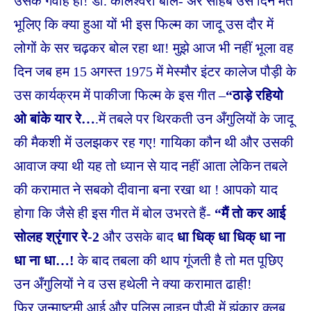
उसके गवाह हों! डॉ. कालेश्वरी बोले- अरे साहब उस दिन मत
भूलिए कि क्या हुआ यों भी इस फिल्म का जादू उस दौर में
लोगों के सर चढ़कर बोल रहा था! मुझे आज भी नहीं भूला वह
दिन जब हम 15 अगस्त 1975 में मेस्मौर इंटर कालेज पौड़ी के
उस कार्यक्रम में पाकीजा फिल्म के इस गीत –
“ठाड़े रहियो
ओ बांके यार रे…
.में तबले पर थिरकती उन अँगुलियों के जादू
की मैकशी में उलझकर रह गए! गायिका कौन थी और उसकी
आवाज क्या थी यह तो ध्यान से याद नहीं आता लेकिन तबले
की करामात ने सबको दीवाना बना रखा था ! आपको याद
होगा कि जैसे ही इस गीत में बोल उभरते हैं-
“मैं तो कर आई
सोलह श्रृंगार रे-2
और उसके बाद
धा धिक् धा धिक् धा ना
धा ना धा…!
के बाद तबला की थाप गूंजती है तो मत पूछिए
उन अँगुलियों ने व उस हथेली ने क्या करामात ढाही!
फिर जन्माष्टमी आई और पुलिस लाइन पौड़ी में झंकार क्लब