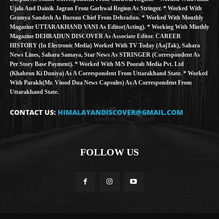
Ujala And Dainik Jagran From Garhwal Region As Stringer. * Worked With
Gramya Sandesh As Bureau Chief From Dehradun. * Worked With Monthly
Magazine UTTARAKHAND VANI As Editor(Acting). * Working With Minthly
Magazine DEHRADUN DISCOVER As Associate Editor. CAREER
HISTORY (in Electronic Media) Worked With TV Today (AajTak), Sahara
News Lines, Sahara Samaya, Star News As STRINGER (Correspondent As
Per Story Base Payment). * Worked With M/S Poorab Media Pvt. Ltd
(Khabron Ki Duniya) As A Correspondent From Uttarakhand State. * Worked
With Parakh(Mr. Vinod Dua News Capsules) As A Correspondent From
Uttarakhand State.
CONTACT US:
HIMALAYANDISCOVER@GMAIL.COM
FOLLOW US