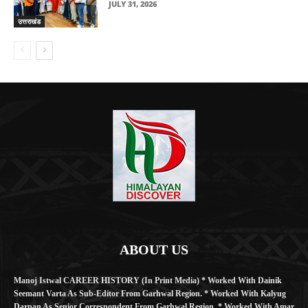
JULY 31, 2026
उत्तराखंड
ABOUT US
Manoj Istwal CAREER HISTORY (in Print Media) * Worked With Dainik
Seemant Varta As Sub-Editor From Garhwal Region. * Worked With Kalyug
Darpan As Senior Correspondent From Garhwal Region. * Worked With Amar